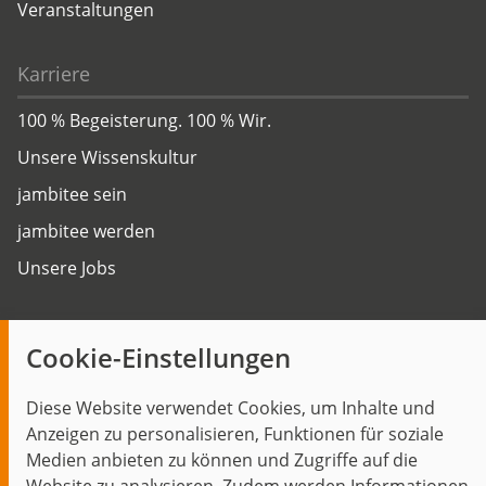
Veranstaltungen
Karriere
100 % Begeisterung. 100 % Wir.
Unsere Wissenskultur
jambitee sein
jambitee werden
Unsere Jobs
Insights
Cookie-Einstellungen
Blog
Diese Website verwendet Cookies, um Inhalte und
Themen im Fokus
Anzeigen zu personalisieren, Funktionen für soziale
Events
Medien anbieten zu können und Zugriffe auf die