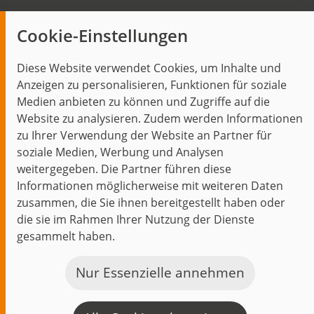
Insights
Cookie-Einstellungen
Blog
Diese Website verwendet Cookies, um Inhalte und
Themen im Fokus
Anzeigen zu personalisieren, Funktionen für soziale
Events
Medien anbieten zu können und Zugriffe auf die
Website zu analysieren. Zudem werden Informationen
zu Ihrer Verwendung der Website an Partner für
soziale Medien, Werbung und Analysen
weitergegeben. Die Partner führen diese
Start
Datenschutz
Impressum
Kontakt
Informationen möglicherweise mit weiteren Daten
jambit auf instagram
jambit auf kununu
jambit auf linkedin
zusammen, die Sie ihnen bereitgestellt haben oder
die sie im Rahmen Ihrer Nutzung der Dienste
gesammelt haben.
© 1999–2026 jambit GmbH. Alle Rechte vorbehalten.
Great Place to Work®
Nur Essenzielle annehmen