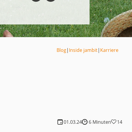
Medien
Code of Cond
Unternehmens
Kontakt
Blog
|
Inside jambit
|
Karriere
01.03.24
6 Minuten
14
Lesedauer: