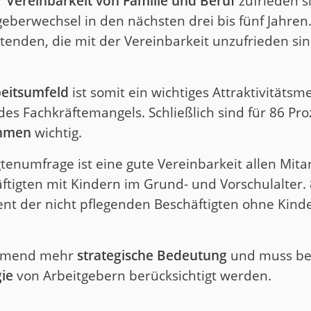
r
Vereinbarkeit von Familie und Beruf
zufrieden s
geberwechsel in den nächsten drei bis fünf Jahren
itenden, die mit der Vereinbarkeit unzufrieden si
beitsumfeld
ist somit ein wichtiges Attraktivität
es Fachkräftemangels. Schließlich sind für 86 Pro
ahmen
wichtig.
tenumfrage ist eine gute Vereinbarkeit allen Mit
äftigten mit Kindern im Grund- und Vorschulalter.
ent der nicht pflegenden Beschäftigten ohne Kind
hmend mehr
strategische Bedeutung
und muss be
gie
von Arbeitgebern berücksichtigt werden.