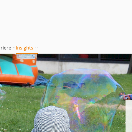
riere
Insights
tion works
Unsere Wissenskultur
Blog
rung
jambitee sein
Whitepaper Hub
m
jambitee werden
Events
Jobs bei jambit
Armenien
sgrundsätze