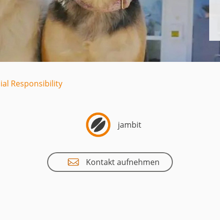
uct
historie
al Responsibility
jambit
Kontakt aufnehmen