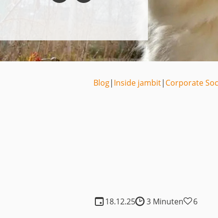
Medien
Code of Cond
Unternehmens
Kontakt
Blog
|
Inside jambit
|
Corporate Soci
18.12.25
3 Minuten
6
Lesedauer: