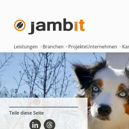
Leistungen
Branchen
Projekte
Unternehmen
Kar
AI Transformation Consulting
Automotive
Where innova
Digital Platforms & Cloud
Banken & Versicherungen
Geschäftsfüh
Data Solutions
Energie
Führungstea
AI Assisted Development
Gesundheitswesen
Standorte
Security & Compliance
Industrie
Nearshoring 
Teile diese Seite
jambit Weihnachtsspende 2025 auf Linkedin
jambit Weihnachtsspende 2025 auf Threads
Technisches Portfolio
Logistik
Unternehmen