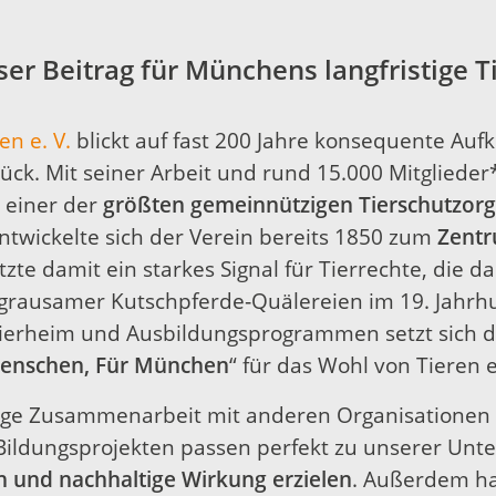
ser Beitrag für Münchens langfristige 
n e. V.
blickt auf fast 200 Jahre konsequente Auf
urück. Mit seiner Arbeit und rund 15.000 Mitglied
s einer der
größten gemeinnützigen Tierschutzorg
entwickelte sich der Verein bereits 1850 zum
Zentr
zte damit ein starkes Signal für Tierrechte, die d
grausamer Kutschpferde‑Quälereien im 19. Jahrh
erheim und Ausbildungsprogrammen setzt sich de
 Menschen, Für München
“ für das Wohl von Tieren e
 enge Zusammenarbeit mit anderen Organisatione
 Bildungsprojekten passen perfekt zu unserer Un
und nachhaltige Wirkung erzielen
. Außerdem ha