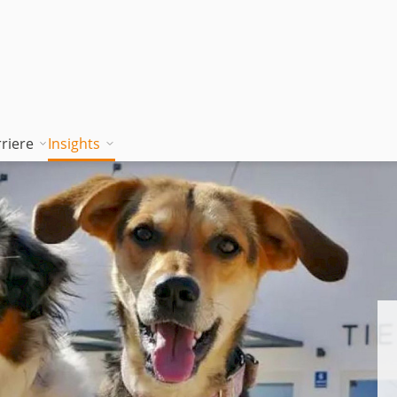
riere
Insights
tion works
Unsere Wissenskultur
Blog
rung
jambitee sein
Whitepaper Hub
m
jambitee werden
Events
Jobs bei jambit
Armenien
sgrundsätze