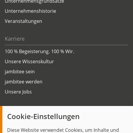
Unternehmensgrundsätze
Unternehmenshistorie
Veranstaltungen
Karriere
100 % Begeisterung. 100 % Wir.
Unsere Wissenskultur
jambitee sein
jambitee werden
Unsere Jobs
Insights
Cookie-Einstellungen
Blog
Diese Website verwendet Cookies, um Inhalte und
Themen im Fokus