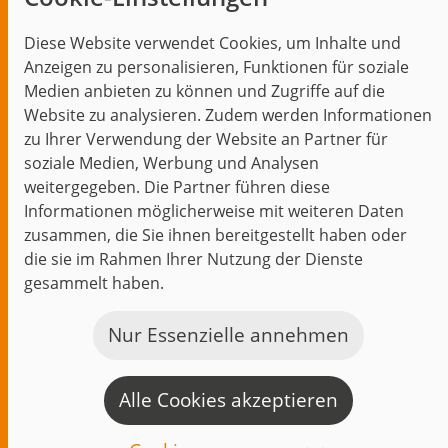
Blog
Diese Website verwendet Cookies, um Inhalte und
Themen im Fokus
Anzeigen zu personalisieren, Funktionen für soziale
Events
Medien anbieten zu können und Zugriffe auf die
Website zu analysieren. Zudem werden Informationen
zu Ihrer Verwendung der Website an Partner für
soziale Medien, Werbung und Analysen
weitergegeben. Die Partner führen diese
Start
Datenschutz
Impressum
Kontakt
Informationen möglicherweise mit weiteren Daten
jambit auf instagram
jambit auf kununu
jambit auf linkedin
zusammen, die Sie ihnen bereitgestellt haben oder
die sie im Rahmen Ihrer Nutzung der Dienste
© 1999–2026 jambit GmbH. Alle Rechte vorbehalten.
gesammelt haben.
Great Place to Work®
Nur Essenzielle annehmen
Alle Cookies akzeptieren
K
a