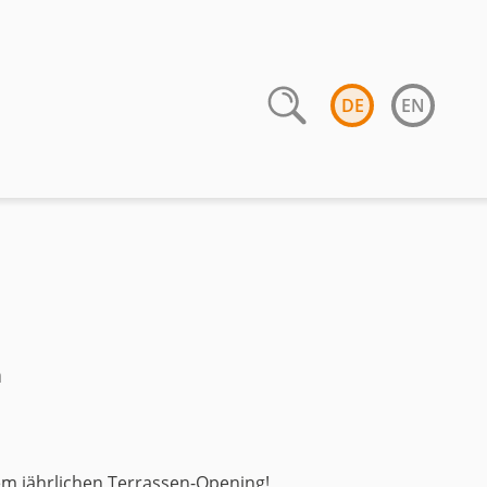
DE
EN
n
em jährlichen Terrassen-Opening!