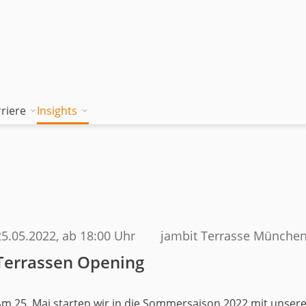
riere
Insights
tion works
Unsere Wissenskultur
Blog
rung
jambitee sein
Whitepaper Hub
m
jambitee werden
Events
Jobs bei jambit
25.05.2022
, ab 18:00 Uhr
jambit Terrasse Münche
Terrassen Opening
Armenien
sgrundsätze
m 25. Mai starten wir in die Sommersaison 2022 mit unser