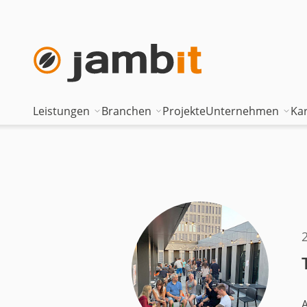
Leistungen
Branchen
Projekte
Unternehmen
Kar
AI Transformation Consulting
Automotive
Where innova
Digital Platforms & Cloud
Banken & Versicherungen
Geschäftsfüh
Data Solutions
Energie
Führungstea
AI Assisted Development
Gesundheitswesen
Standorte
Security & Compliance
Industrie
Nearshoring 
Technisches Portfolio
Logistik
Unternehmen
A