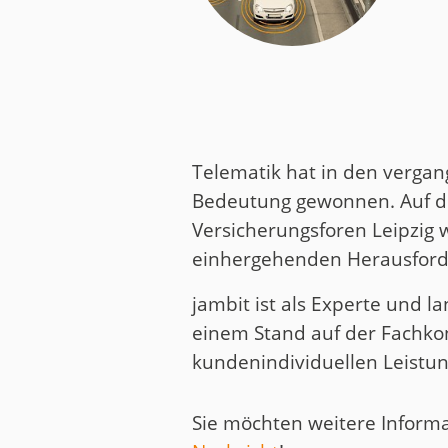
Medien
Code of Cond
Unternehmens
Kontakt
Telematik hat in den verga
Bedeutung gewonnen. Auf d
Versicherungsforen Leipzig 
einhergehenden Herausforder
jambit ist als Experte und l
einem Stand auf der Fachko
kundenindividuellen Leistun
Sie möchten weitere Informa