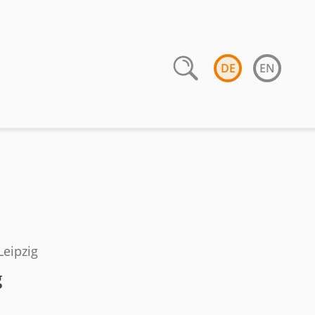
DE
EN
Leipzig
g