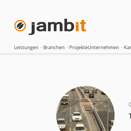
Leistungen
Branchen
Projekte
Unternehmen
Kar
AI Transformation Consulting
Automotive
Where innova
Digital Platforms & Cloud
Banken & Versicherungen
Geschäftsfüh
Data Solutions
Energie
Führungstea
AI Assisted Development
Gesundheitswesen
Standorte
Security & Compliance
Industrie
Nearshoring 
Technisches Portfolio
Logistik
Unternehmen