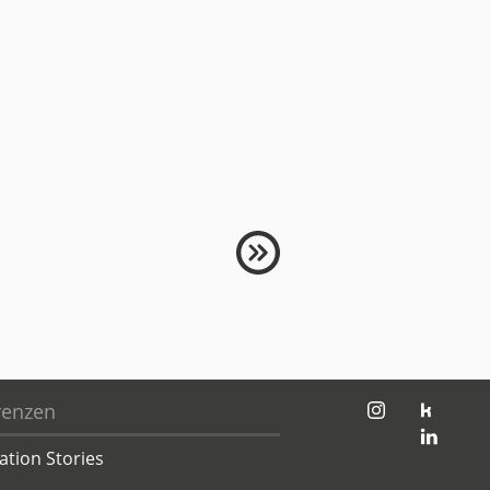
jambit auf instagram
jambit auf kununu
renzen
jambit auf linkedin
ation Stories