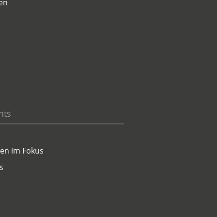
en
hts
en im Fokus
s