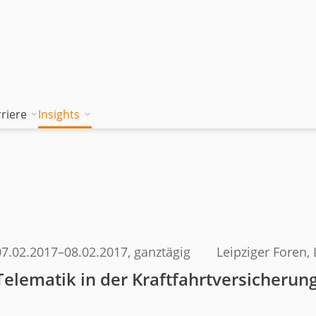
riere
Insights
tion works
Unsere Wissenskultur
Blog
rung
jambitee sein
Whitepaper Hub
m
jambitee werden
Events
Jobs bei jambit
07.02.2017
–
08.02.2017
, ganztägig
Leipziger Foren, 
Armenien
Telematik in der Kraftfahrtversicherun
sgrundsätze