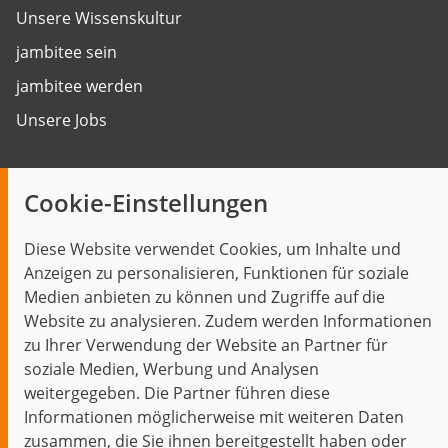
Unsere Wissenskultur
jambitee sein
jambitee werden
Unsere Jobs
Insights
Cookie-Einstellungen
Blog
Diese Website verwendet Cookies, um Inhalte und
Themen im Fokus
Anzeigen zu personalisieren, Funktionen für soziale
Events
Medien anbieten zu können und Zugriffe auf die
Website zu analysieren. Zudem werden Informationen
zu Ihrer Verwendung der Website an Partner für
soziale Medien, Werbung und Analysen
weitergegeben. Die Partner führen diese
Start
Datenschutz
Impressum
Kontakt
Informationen möglicherweise mit weiteren Daten
jambit auf instagram
jambit auf kununu
jambit auf linkedin
zusammen, die Sie ihnen bereitgestellt haben oder