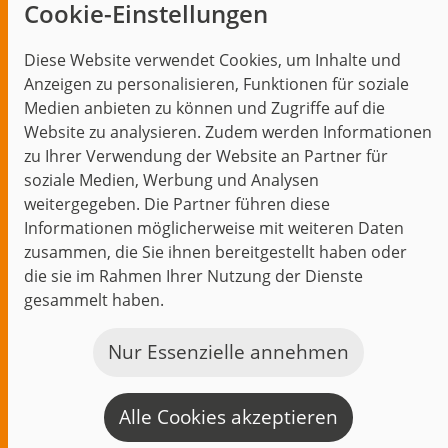
Cookie-Einstellungen
Blog
Diese Website verwendet Cookies, um Inhalte und
Themen im Fokus
Anzeigen zu personalisieren, Funktionen für soziale
Events
Medien anbieten zu können und Zugriffe auf die
Website zu analysieren. Zudem werden Informationen
zu Ihrer Verwendung der Website an Partner für
soziale Medien, Werbung und Analysen
weitergegeben. Die Partner führen diese
Start
Datenschutz
Impressum
Kontakt
Informationen möglicherweise mit weiteren Daten
jambit auf instagram
jambit auf kununu
jambit auf linkedin
zusammen, die Sie ihnen bereitgestellt haben oder
die sie im Rahmen Ihrer Nutzung der Dienste
gesammelt haben.
© 1999–2026 jambit GmbH. Alle Rechte vorbehalten.
Great Place to Work®
Nur Essenzielle annehmen
Alle Cookies akzeptieren
K