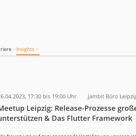
riere
Insights
tion works
Unsere Wissenskultur
Blog
rung
jambitee sein
Whitepaper Hub
m
jambitee werden
Events
26.04.2023
, 17:30 bis 19:00 Uhr
jambit Büro Leipzi
Jobs bei jambit
Meetup Leipzig: Release-Prozesse groß
unterstützen & Das Flutter Framework
Armenien
sgrundsätze