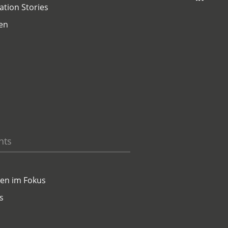
ation Stories
en
hts
en im Fokus
s