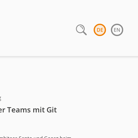
DE
EN
g
er Teams mit Git