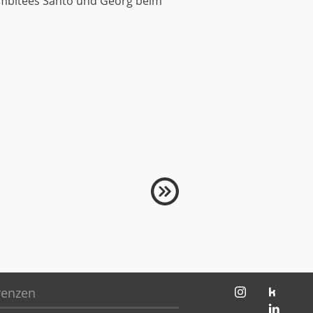
ambitees Santo und Georg beim
jambit auf instagram
jambit auf kununu
renzen
jambit auf linkedin