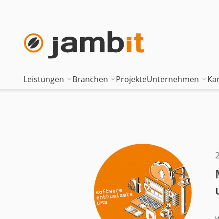
Leistungen
Branchen
Projekte
Unternehmen
Kar
AI Transformation Consulting
Automotive
Where innova
Digital Platforms & Cloud
Banken & Versicherungen
Geschäftsfüh
Data Solutions
Energie
Führungstea
AI Assisted Development
Gesundheitswesen
Standorte
Security & Compliance
Industrie
Nearshoring 
Technisches Portfolio
Logistik
Unternehmen