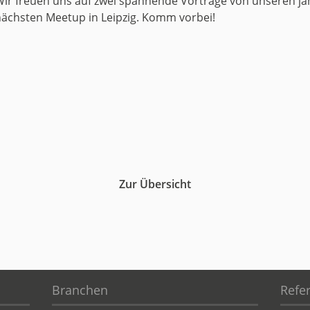
Wir freuen uns auf zwei spannende Vorträge von unseren j
ächsten Meetup in Leipzig. Komm vorbei!
uct
historie
Zur Übersicht
Branchen
Refe