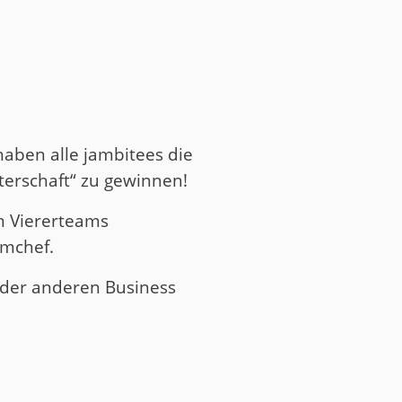
haben alle jambitees die
terschaft“ zu gewinnen!
n Viererteams
amchef.
 oder anderen Business