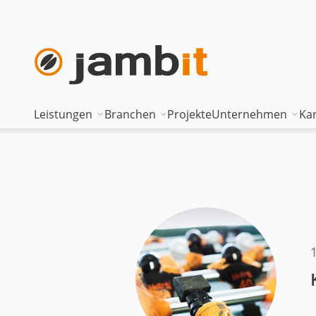
Leistungen
Branchen
Projekte
Unternehmen
Kar
AI Transformation Consulting
Automotive
Where innova
Digital Platforms & Cloud
Banken & Versicherungen
Geschäftsfüh
Data Solutions
Energie
Führungstea
AI Assisted Development
Gesundheitswesen
Standorte
Security & Compliance
Industrie
Nearshoring 
Technisches Portfolio
Logistik
Unternehmen