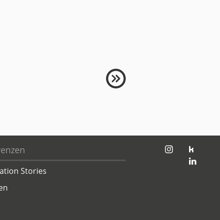
jambit auf instagram
jambit auf kununu
renzen
jambit auf linkedin
ation Stories
en