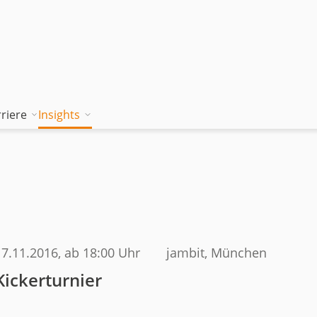
riere
Insights
tion works
Unsere Wissenskultur
Blog
rung
jambitee sein
Whitepaper Hub
m
jambitee werden
Events
Jobs bei jambit
17.11.2016
, ab 18:00 Uhr
jambit, München
Armenien
Kickerturnier
sgrundsätze