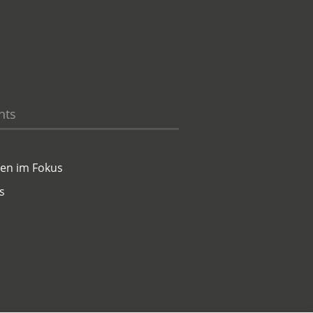
hts
en im Fokus
s