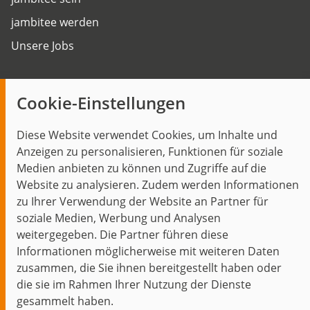
jambitee werden
Unsere Jobs
Insights
Cookie-Einstellungen
Blog
Diese Website verwendet Cookies, um Inhalte und
Themen im Fokus
Anzeigen zu personalisieren, Funktionen für soziale
Events
Medien anbieten zu können und Zugriffe auf die
Website zu analysieren. Zudem werden Informationen
zu Ihrer Verwendung der Website an Partner für
soziale Medien, Werbung und Analysen
weitergegeben. Die Partner führen diese
Start
Datenschutz
Impressum
Kontakt
Informationen möglicherweise mit weiteren Daten
jambit auf instagram
jambit auf kununu
jambit auf linkedin
zusammen, die Sie ihnen bereitgestellt haben oder
die sie im Rahmen Ihrer Nutzung der Dienste
gesammelt haben.
© 1999–2026 jambit GmbH. Alle Rechte vorbehalten.