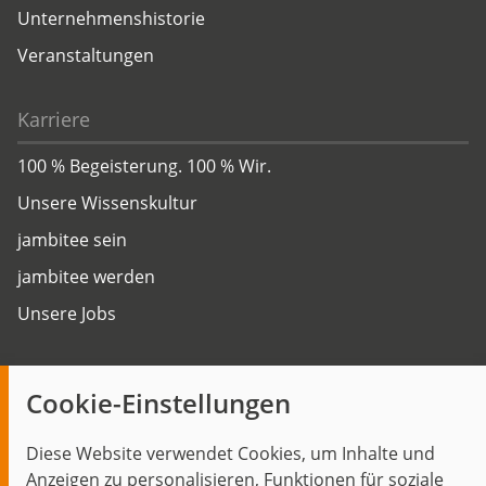
Unternehmenshistorie
Veranstaltungen
Karriere
100 % Begeisterung. 100 % Wir.
Unsere Wissenskultur
jambitee sein
jambitee werden
Unsere Jobs
Insights
Cookie-Einstellungen
Blog
Diese Website verwendet Cookies, um Inhalte und
Themen im Fokus
Anzeigen zu personalisieren, Funktionen für soziale