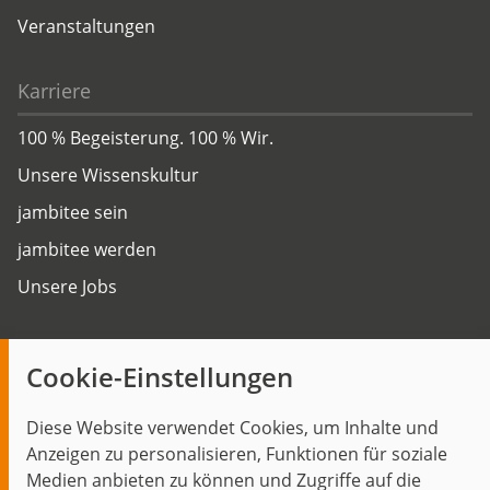
Veranstaltungen
Karriere
100 % Begeisterung. 100 % Wir.
Unsere Wissenskultur
jambitee sein
jambitee werden
Unsere Jobs
Insights
Cookie-Einstellungen
Blog
Diese Website verwendet Cookies, um Inhalte und
Themen im Fokus
Anzeigen zu personalisieren, Funktionen für soziale
Events
Medien anbieten zu können und Zugriffe auf die