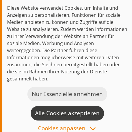
Blog
Diese Website verwendet Cookies, um Inhalte und
Themen im Fokus
Anzeigen zu personalisieren, Funktionen für soziale
Events
Medien anbieten zu können und Zugriffe auf die
Website zu analysieren. Zudem werden Informationen
zu Ihrer Verwendung der Website an Partner für
soziale Medien, Werbung und Analysen
weitergegeben. Die Partner führen diese
Start
Datenschutz
Impressum
Kontakt
Informationen möglicherweise mit weiteren Daten
jambit auf instagram
jambit auf kununu
jambit auf linkedin
zusammen, die Sie ihnen bereitgestellt haben oder
die sie im Rahmen Ihrer Nutzung der Dienste
gesammelt haben.
© 1999–2026 jambit GmbH. Alle Rechte vorbehalten.
Great Place to Work®
Nur Essenzielle annehmen
Alle Cookies akzeptieren
K
a
Cookies anpassen