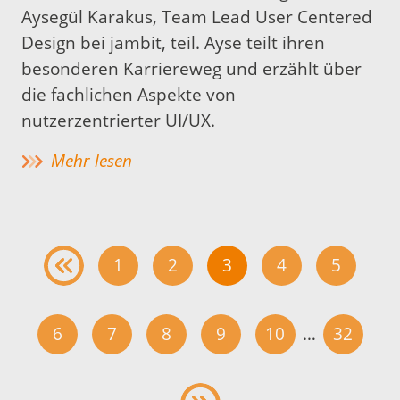
Aysegül Karakus, Team Lead User Centered
Design bei jambit, teil. Ayse teilt ihren
besonderen Karriereweg und erzählt über
die fachlichen Aspekte von
nutzerzentrierter UI/UX.
Mehr lesen
1
2
3
4
5
6
7
8
9
10
…
32