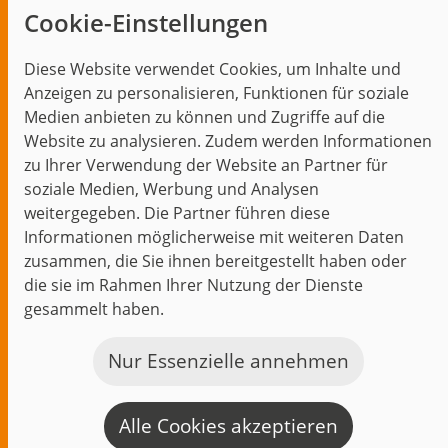
Cookie-Einstellungen
Blog
Diese Website verwendet Cookies, um Inhalte und
Themen im Fokus
Anzeigen zu personalisieren, Funktionen für soziale
Events
Medien anbieten zu können und Zugriffe auf die
Website zu analysieren. Zudem werden Informationen
zu Ihrer Verwendung der Website an Partner für
soziale Medien, Werbung und Analysen
weitergegeben. Die Partner führen diese
Start
Datenschutz
Impressum
Kontakt
Informationen möglicherweise mit weiteren Daten
jambit auf instagram
jambit auf kununu
jambit auf linkedin
zusammen, die Sie ihnen bereitgestellt haben oder
die sie im Rahmen Ihrer Nutzung der Dienste
gesammelt haben.
© 1999–2026 jambit GmbH. Alle Rechte vorbehalten.
Great Place to Work®
Nur Essenzielle annehmen
Alle Cookies akzeptieren
K