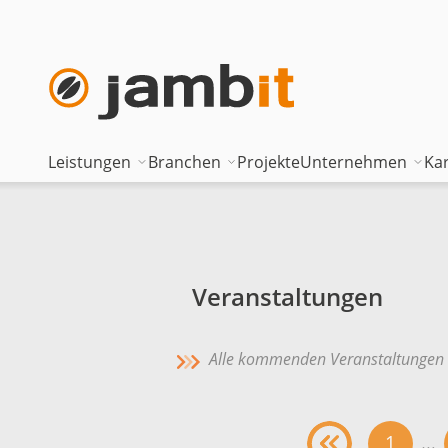
Leistungen
Branchen
Projekte
Unternehmen
Kar
AI Transformation Consulting
Automotive
Where innova
Digital Platforms & Cloud
Banken & Versicherungen
Geschäftsfüh
Data Solutions
Energie
Führungstea
Veranstaltungen
AI Assisted Development
Gesundheitswesen
Standorte
Alle kommenden Veranstaltungen
Security & Compliance
Industrie
Nearshoring 
Technisches Portfolio
Logistik
Unternehmen
1
…