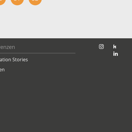
jambit auf instagram
jambit auf kununu
renzen
jambit auf linkedin
ation Stories
en