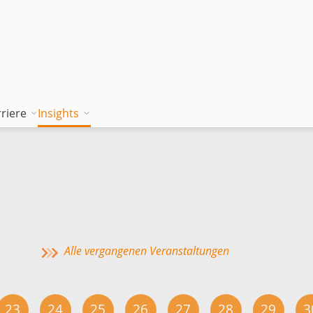
riere
Insights
tion works
Unsere Wissenskultur
Blog
rung
jambitee sein
Whitepaper Hub
m
jambitee werden
Events
Jobs bei jambit
Alle vergangenen Veranstaltungen
Armenien
sgrundsätze
23
24
25
26
27
28
29
3