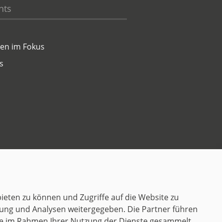
hts
en im Fokus
s
Kontakt
ieten zu können und Zugriffe auf die Website zu
ung und Analysen weitergegeben. Die Partner führen
sie im Rahmen Ihrer Nutzung der Dienste gesammelt