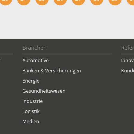
uct
historie
Branchen
Refe
t
Automotive
Innov
Banken & Versicherungen
Kund
Energie
Gesundheitswesen
Industrie
Logistik
Medien