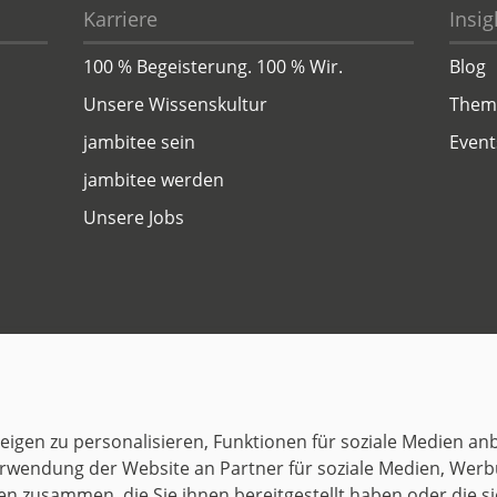
Karriere
Insig
100 % Begeisterung. 100 % Wir.
Blog
Unsere Wissenskultur
Them
jambitee sein
Event
jambitee werden
Unsere Jobs
Datenschutz
Impressum
© 1999–2026 jambit GmbH. Alle Rechte vorbehalten.
igen zu personalisieren, Funktionen für soziale Medien anb
Great Place to Work®
rwendung der Website an Partner für soziale Medien, Werb
en zusammen, die Sie ihnen bereitgestellt haben oder die 