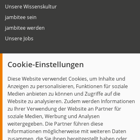
Unsere Wissenskultur
jambitee sein
jambitee werden
Unsere Jobs
Insights
Cookie-Einstellungen
Blog
Diese Website verwendet Cookies, um Inhalte und
Themen im Fokus
Anzeigen zu personalisieren, Funktionen für soziale
Events
Medien anbieten zu können und Zugriffe auf die
Website zu analysieren. Zudem werden Informationen
zu Ihrer Verwendung der Website an Partner für
soziale Medien, Werbung und Analysen
weitergegeben. Die Partner führen diese
Start
Datenschutz
Impressum
Kontakt
Informationen möglicherweise mit weiteren Daten
jambit auf instagram
jambit auf kununu
jambit auf linkedin
zusammen, die Sie ihnen bereitgestellt haben oder